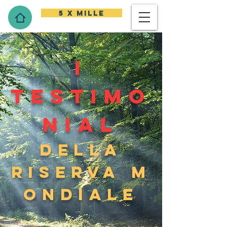
5 x mille
I
testimo
nial
della
riserva m
ondiale