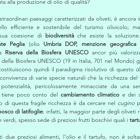
ta alla produzione di olio di qualità? 
traordinari paesaggi caratterizzati da oliveti, è ancora in 
sua coesione di 
biodiversità
 che esiste la soluzione. 
te Peglia
 (olio 
Umbria DOP, menzione geografica C
a 
Riserva della Biosfera UNESCO
 ancor più valorizzar
ve della Biosfera UNESCO (19 in Italia, 701 nel Mondo) g
costituiscono quindi il paradigma risolutivo di questo 
d
convivenza di varie specie naturali che la ricchezza del ter
 tiene poco conto del 
cambiamento climatico
 e dei 
 di questa fragile ricchezza è da cercare nel 
cugino
 p
bosco di latifoglie
; infatti, la maggior parte degli oliveti 
verdi, spesso sede di preziosi frutti boschivi quali i 
tartu