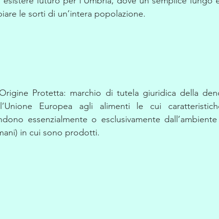
 esistere futuro per l’Umbria, dove un semplice fungo e 
re le sorti di un’intera popolazione.
rigine Protetta: marchio di tutela giuridica della den
ll’Unione Europea agli alimenti le cui caratteristiche
ndono essenzialmente o esclusivamente dall’ambiente g
umani) in cui sono prodotti.