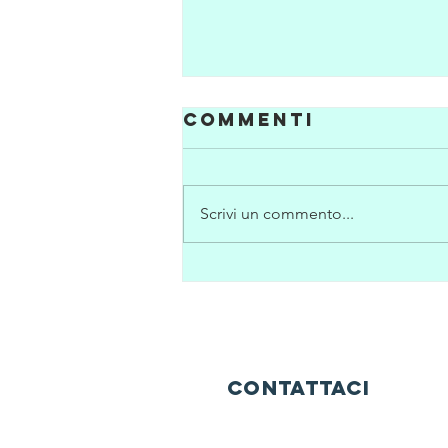
Commenti
Scrivi un commento...
A tu per tu con
il cavatore di
tartufi. i parte
contattaci