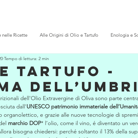
MO
SOSTIENICI
NEWS
Galleria
Contatti
nelle Ricette
Alle Origini di Olio e Tartufo
Enologia e So
20
Tempo di lettura: 2 min
ca
L'Italia e i Diritti Universali
 E TARTUFO -
IMA DELL’UMBR
rizionali dell'Olio Extravergine di Oliva sono parte centra
sciuta dall'
UNESCO patrimonio immateriale dell’Umanit
lo organolettico, e grazie alle nuove tecnologie di spremi
del 
marchio DOP
*
 l’olio, come il vino, é diventato un ve
Allora bisogna chiedersi: perché soltanto il 13% della supe