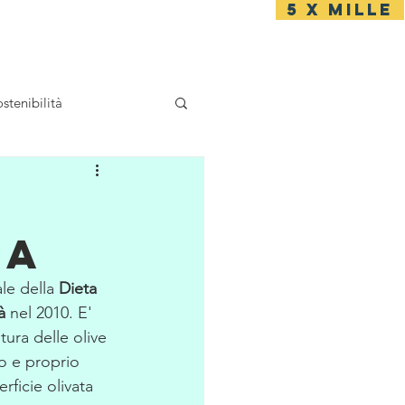
5 x mille
Accesso
stenibilità
IA
le della 
Dieta 
à
 nel 2010. E' 
tura delle olive 
ro e proprio 
rficie olivata 