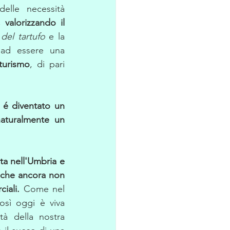
lle necessità 
valorizzando il 
del tartufo
 e la 
 ad essere una 
 turismo
, di pari 
 é diventato un 
aturalmente un 
a nell'Umbria e 
o che ancora non 
iali.
 Come nel 
osì oggi è viva 
tà della nostra 