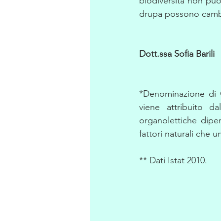
biodiversità non può
drupa possono cambia
Dott.ssa Sofia Barili
*Denominazione di O
viene attribuito da
organolettiche dipe
fattori naturali che 
** Dati Istat 2010.