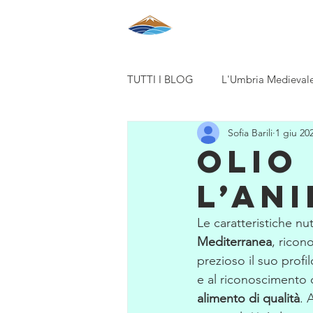
HOME
CHI SIA
TUTTI I BLOG
L'Umbria Medievale 
Sofia Barili
1 giu 20
ExpandingCircle, Animali e Bioeti
OLIO
L’AN
Le caratteristiche nut
Mediterranea
, ricono
prezioso il suo profi
e 
al riconoscimento 
alimento di qualità
. 