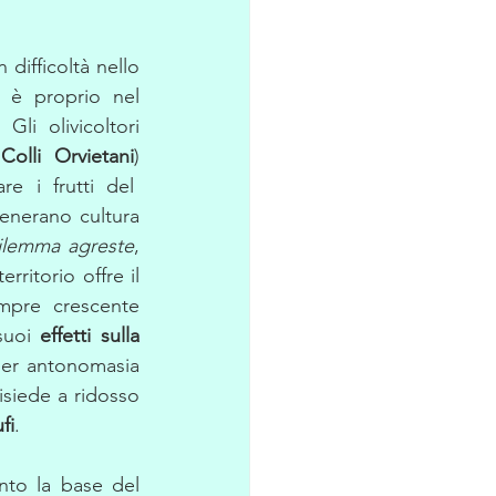
difficoltà nello 
sviluppare un modello efficiente e sostenibile del turismo olivicolo; ma è proprio nel 
Gli olivicoltori 
olli Orvietani
) 
e i frutti del  
enerano cultura 
ilemma agreste
, 
ritorio offre il 
massimo delle sue potenzialità, pericolosamente minacciate da una sempre crescente 
suoi 
effetti sulla 
er antonomasia 
risiede a ridosso 
fi
. 
Il connubio di questi due preziosi alimenti, l’olio e il tartufo, non è soltanto la base del 