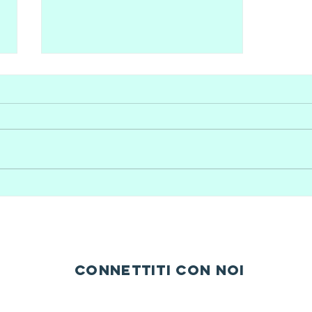
L’OLIO DI OLIVA
DI QUALITà E LA
RISERVA DELLA
BIOSFERA
UNESCO DEL
connettiti con noi
MONTE PEGLIA