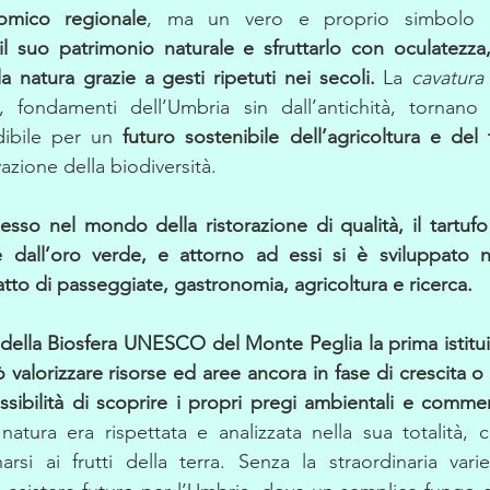
omico regionale
, ma un vero e proprio simbolo de
 il suo patrimonio naturale e sfruttarlo con oculatezza, 
la natura grazie a gesti ripetuti nei secoli.
 La 
cavatura 
, fondamenti dell’Umbria sin dall’antichità, tornano
dibile per un 
futuro sostenibile dell’agricoltura e del
zione della biodiversità. 
esso nel mondo della ristorazione di qualità, il tartufo
le dall’oro verde, e attorno ad essi si è sviluppato n
atto di passeggiate, gastronomia, agricoltura e ricerca.
della Biosfera UNESCO del Monte Peglia la prima istituit
ò valorizzare risorse ed aree ancora in fase di crescita 
sibilità di scoprire i propri pregi ambientali e commerc
tura era rispettata e analizzata nella sua totalità, c
narsi ai frutti della terra. Senza la straordinaria varie