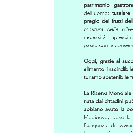
patrimonio gastron
dell’uomo: 
tutelare
pregio dei frutti del
molitura delle olive
necessità imprescin
passo con la conserva
Oggi, grazie al succ
alimento inscindibi
turismo sostenibile f
La Riserva Mondiale 
nata dai cittadini pu
abbiano avuto la pos
Medioevo, dove la na
l’esigenza di avvici