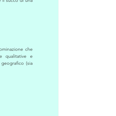
il succo di una 
ominazione che 
 qualitative e 
eografico (sia 