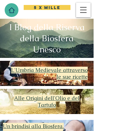
5 x mille
I Blog della Riserva
della Biosfera
Unesco
L'Umbria Medievale attraverso
le sue ricette
Alle Origini dell'Olio e del
Tartufo
Un brindisi alla Biosfera.