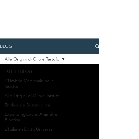
BLOG
Alle Origini di Olio e Tartufo
TUTTI I BLOG
L'Umbria Medievale nelle
Ricette
Alle Origini di Olio e Tartufo
Enologia e Sostenibilità
ExpandingCircle, Animali e
Bioetica
L'Italia e i Diritti Universali