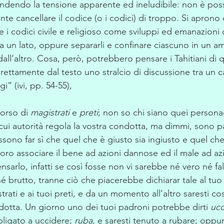
ndendo la tensione apparente ed ineludibile: non è possi
e cancellare il codice (o i codici) di troppo. Si aprono 
i codici civile e religioso come sviluppi ed emanazioni 
, da un lato, oppure separarli e confinare ciascuno in un am
, dall’altro. Cosa, però, potrebbero pensare i Tahitiani di 
irettamente dal testo uno stralcio di discussione tra un 
i” (ivi, pp. 54-55),
corso di 
magistrati
 e 
preti
; non so chi siano quei persona
a cui autorità regola la vostra condotta, ma dimmi, sono p
ono far sì che quel che è giusto sia ingiusto e quel che 
oro associare il bene ad azioni dannose ed il male ad azi
ensarlo, infatti se così fosse non vi sarebbe né vero né f
né brutto, tranne ciò che piacerebbe dichiarar tale al tu
strati e ai tuoi preti, e da un momento all’altro saresti co
otta. Un giorno uno dei tuoi padroni potrebbe dirti 
ucc
ligato a uccidere; 
ruba
, e saresti tenuto a rubare; oppur