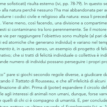
e sofisticati) risulta esterno (ivi, pp. 78-79). In questo 
o alla natura perché nessuno l’ha mai abbandonata per a
urre i codici civile e religioso alla natura: essa li preced
. Viene meno, così facendo, una divisione a compartiment
: questi si contaminano tra loro perennemente. Se il motore 
 le vie per raggiungere l’obiettivo sono multiple (al pari de
i ed atomiche che generano individui) e variano nel temp
mento
 è, in questo senso, un esempio di progetto di felic
ivo; che si tratti di felicità individuale o collettiva è ind
ande numero di individui possano perseguire i propri proge
to” pare si giochi secondo regole diverse, a giudicare d
ando il 
Trattato
 di Rousseau, e che all’infelicità di alcun
rdinazione di altri. Prima di (poter) espandere il circolo del
e agli interessi di animali non umani, dunque, forse var
e quelli di chi ci è compagno di umanità. E, per conclud
uno gettare un ultimo sguardo al 
Supplemento
 (ivi, p. 