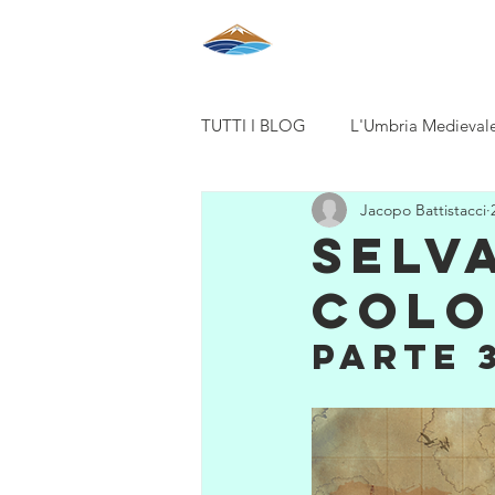
HOME
CHI SIA
TUTTI I BLOG
L'Umbria Medievale 
Jacopo Battistacci
ExpandingCircle, Animali e Bioeti
Selva
colo
Parte 