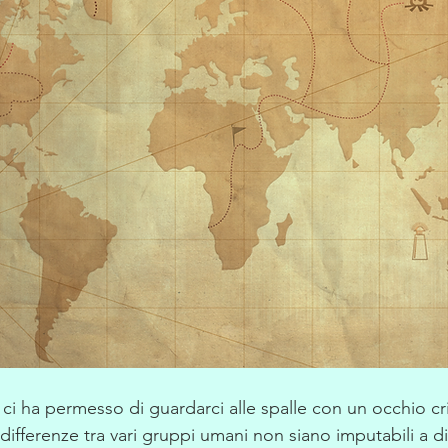
ci ha permesso di guardarci alle spalle con un occhio cri
fferenze tra vari gruppi umani non siano imputabili a div