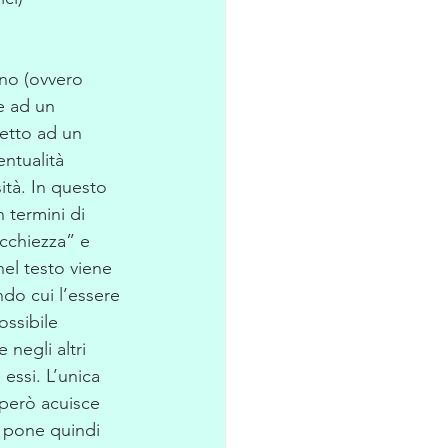
no (ovvero 
e ad un 
etto ad un 
ntualità 
ità. In questo 
n termini di 
cchiezza” e 
nel testo viene 
ndo cui l’essere 
ssibile 
negli altri 
essi. L’unica 
 però acuisce 
i pone quindi 