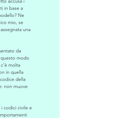
tto accusa i 
i in base a 
 modello? Ne 
mico mio, se 
 assegnata una 
mentato da 
 in questo modo 
 c’è molta 
on in quella 
codice della 
ale: non muove 
 codici civile e 
omportamenti 