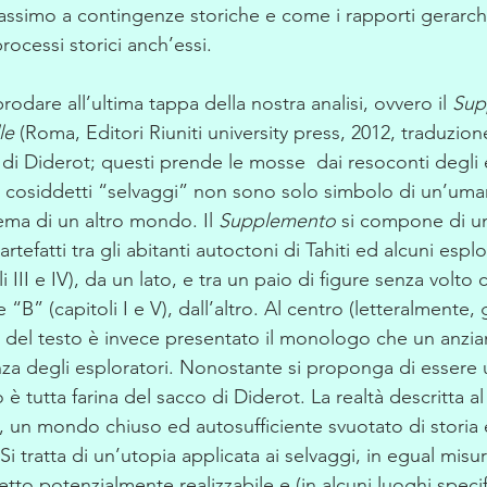
ssimo a contingenze storiche e come i rapporti gerarchici
ocessi storici anch’essi.
dare all’ultima tappa della nostra analisi, ovvero il 
Sup
le
 (Roma, Editori Riuniti university press, 2012, traduzion
di Diderot; questi prende le mosse  dai resoconti degli 
 i cosiddetti “selvaggi” non sono solo simbolo di un’uman
a di un altro mondo. Il 
Supplemento
 si compone di un
tefatti tra gli abitanti autoctoni di Tahiti ed alcuni esplo
i III e IV), da un lato, e tra un paio di figure senza volto
B” (capitoli I e V), dall’altro. Al centro (letteralmente,
I) del testo è invece presentato il monologo che un anzia
nza degli esploratori. Nonostante si proponga di essere 
 è tutta farina del sacco di Diderot. La realtà descritta al
, un mondo chiuso ed autosufficiente svuotato di storia e
 Si tratta di un’utopia applicata ai selvaggi, in egual misu
etto potenzialmente realizzabile e (in alcuni luoghi specifi