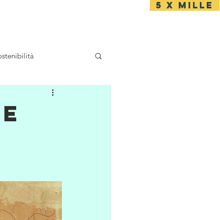
5 x mille
Accesso
stenibilità
 e