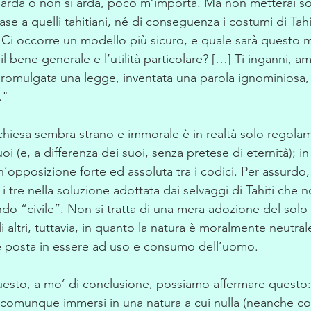
 arda o non si arda, poco m’importa. Ma non metterai so
se a quelli tahitiani, né di conseguenza i costumi di Tahit
. Ci occorre un modello più sicuro, e quale sarà questo
il bene generale e l’utilità particolare? […] Ti inganni, a
promulgata una legge, inventata una parola ignominiosa,
."
chiesa sembra strano e immorale è in realtà solo regola
suoi (e, a differenza dei suoi, senza pretese di eternità);
un’opposizione forte ed assoluta tra i codici. Per assurdo,
 tre nella soluzione adottata dai selvaggi di Tahiti che n
do “civile”. Non si tratta di una mera adozione del solo 
i altri, tuttavia, in quanto la natura è moralmente neutr
è posta in essere ad uso e consumo dell’uomo.
uesto, a mo’ di conclusione, possiamo affermare questo: i
 comunque immersi in una natura a cui nulla (neanche c