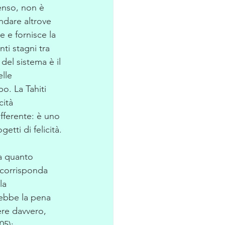
senso, non è 
ndare altrove 
e e fornisce la 
i stagni tra 
del sistema è il 
lle 
o. La Tahiti 
ità 
ifferente: è uno 
tti di felicità.
a quanto 
i corrisponda 
la 
rebbe la pena 
ere davvero, 
105):