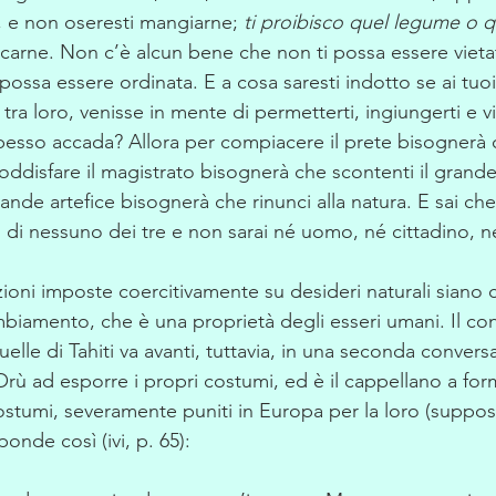
, e non oseresti mangiarne; 
ti proibisco quel legume o q
occarne. Non c’è alcun bene che non ti possa essere vieta
possa essere ordinata. E a cosa saresti indotto se ai tuoi
tra loro, venisse in mente di permetterti, ingiungerti e vie
sso accada? Allora per compiacere il prete bisognerà ch
oddisfare il magistrato bisognerà che scontenti il grande 
rande artefice bisognerà che rinunci alla natura. E sai che
 di nessuno dei tre e non sarai né uomo, né cittadino, 
azioni imposte coercitivamente su desideri naturali siano c
ambiamento, che è una proprietà degli esseri umani. Il con
lle di Tahiti va avanti, tuttavia, in una seconda conversa
 Orù ad esporre i propri costumi, ed è il cappellano a form
ostumi, severamente puniti in Europa per la loro (suppost
sponde così (ivi, p. 65):