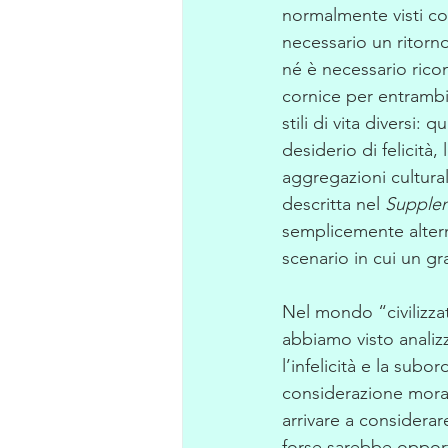
normalmente visti com
necessario un ritorn
né è necessario ricond
cornice per entrambi
stili di vita diversi
desiderio di felicità,
aggregazioni cultural
descritta nel 
Supple
semplicemente alternat
scenario in cui un gr
Nel mondo “civilizza
abbiamo visto analizz
l’infelicità e la subo
considerazione moral
arrivare a considerar
forse sarebbe opport