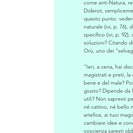
come anti-Natura, re
Diderot, semplicement
questo punto: vedere 
naturale (ivi, p. 76)
specifico (ivi, p. 92)
soluzioni? Citando d
Orù, uno dei “selvagg
"Ieri, a cena, hai dis
magistrati e preti, l
bene e del male? Poss
giusto? Dipende da l
utili? Non sapresti p
né cattivo, né bello 
artefice, ai tuoi magi
cambiare idee e cond
coscienza saresti obb