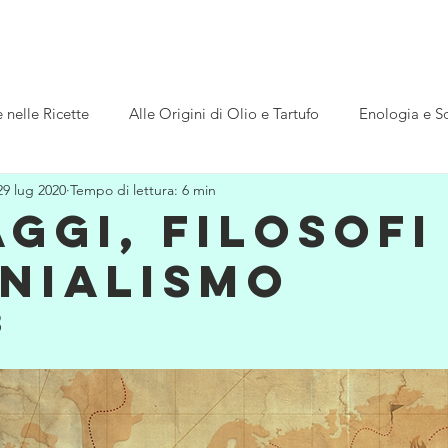
MO
SOSTIENICI
NEWS
Galleria
Contatti
nelle Ricette
Alle Origini di Olio e Tartufo
Enologia e So
29 lug 2020
Tempo di lettura: 6 min
ca
L'Italia e i Diritti Universali
ggi, filosofi
nialismo
3