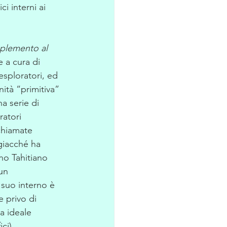
 interni ai 
plemento al 
e a cura di 
esploratori, ed 
ità “primitiva” 
a serie di 
ratori 
 chiamate 
 giacché ha 
no Tahitiano 
un 
 suo interno è 
 privo di 
ra ideale 
ci) 