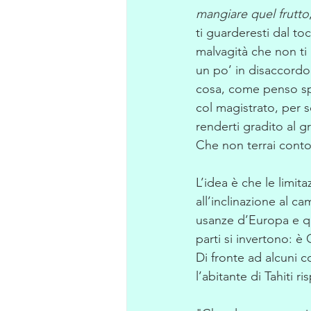
mangiare quel frutto
ti guarderesti dal t
malvagità che non ti 
un po’ in disaccordo 
cosa, come penso spe
col magistrato, per s
renderti gradito al g
Che non terrai conto
L’idea è che le limit
all’inclinazione al c
usanze d’Europa e que
parti si invertono: è
Di fronte ad alcuni c
l’abitante di Tahiti ri