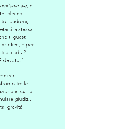
uell’animale
, e 
to, alcuna 
 tre padroni, 
tarti la stessa 
e ti guasti 
artefice, e per 
 ti accadrà? 
né devoto."
ontrari 
fronto tra le 
zione in cui le 
ulare giudizi. 
a) gravità, 