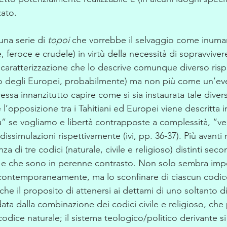
zato.
una serie di 
topoi
 che vorrebbe il selvaggio come inuma
 feroce e crudele) in virtù della necessità di sopravviver
 caratterizzazione che lo descrive comunque diverso risp
o degli Europei, probabilmente) ma non più come un’eve
ressa innanzitutto capire come si sia instaurata tale divers
 l’opposizione tra i Tahitiani ed Europei viene descritta i
ù” se vogliamo e libertà contrapposte a complessità, “ve
dissimulazioni rispettivamente (ivi, pp. 36-37). Più avanti 
za di tre codici (naturale, civile e religioso) distinti seco
 e che sono in perenne contrasto. Non solo sembra impo
contemporaneamente, ma lo sconfinare di ciascun codice 
e il proposito di attenersi ai dettami di uno soltanto di 
data dalla combinazione dei codici civile e religioso, che
codice naturale; il sistema teologico/politico derivante s