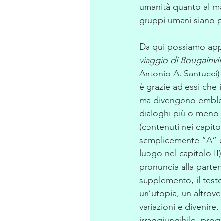
umanità quanto al ma
gruppi umani siano pr
Da qui possiamo appro
viaggio di Bougainvil
Antonio A. Santucci) 
è grazie ad essi che
ma divengono emblem
dialoghi più o meno ar
(contenuti nei capitol
semplicemente “A” e “
luogo nel capitolo I
pronuncia alla parte
supplemento, il testo
un’utopia, un altrove
variazioni e divenire.
irraggiungibile, prog