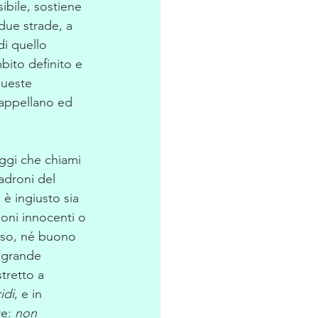
bile, sostiene 
due strade, a 
di quello 
bito definito e 
queste 
cappellano ed 
ggi che chiami 
adroni del 
è ingiusto sia 
oni innocenti o 
also, né buono 
o grande 
stretto a 
idi
, e in 
e: 
non 